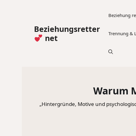
Zum
Inhalt
Beziehung re
springen
Beziehungsretter
Trennung & 
net
Warum M
„Hintergründe, Motive und psychologisc